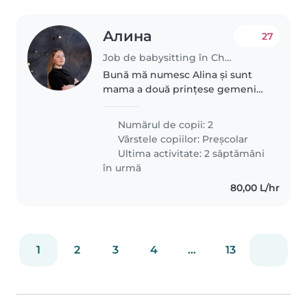
Алина
27
Job de babysitting în Chișinău
Bună mă numesc Alina și sunt
mama a două prințese gemeni
de 5 ani . Fetele sunt dornice de
a învăța ceva nou și forțe active .
Numărul de copii: 2
Vârstele copiilor:
Preșcolar
Ultima activitate: 2 săptămâni
în urmă
80,00 L/hr
1
2
3
4
...
13