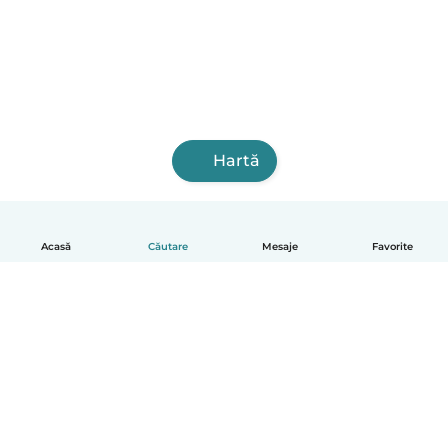
Hartă
Acasă
Căutare
Mesaje
Favorite
Română
Cum funcționează
Ajutor