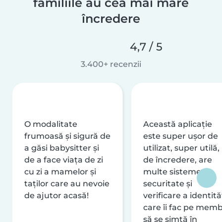
familiile au cea mai mare
încredere
4,7 / 5
3.400+ recenzii
O modalitate
Această aplicație
frumoasă și sigură de
este super ușor de
a găsi babysitter și
utilizat, super utilă,
de a face viața de zi
de încredere, are
cu zi a mamelor și
multe sisteme de
taților care au nevoie
securitate și
de ajutor acasă!
verificare a identităț
care îi fac pe memb
să se simtă în