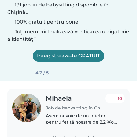
191 joburi de babysitting disponibile în
Chișinău
100% gratuit pentru bone
Toți membrii finalizează verificarea obligatorie
a identității
Inregistreaza-te GRATUIT
4,7 / 5
Mihaela
10
Job de babysitting în Chișinău
Avem nevoie de un prieten
pentru fetiță noastra de 2.2 🤗o
fetiță energică și jucăușă. 4h de
3x ori pe săptămână(dimineața