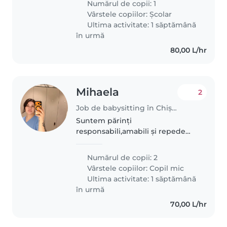
Numărul de copii: 1
de cineva care să se simtă
Vârstele copiilor:
Școlar
confortabil făcând diverse..
Ultima activitate: 1 săptămână
în urmă
80,00 L/hr
Mihaela
2
Job de babysitting în Chișinău
Suntem părinți
responsabili,amabili și repede
găsim limbă comună cu fiecare
Numărul de copii: 2
Vârstele copiilor:
Copil mic
Ultima activitate: 1 săptămână
în urmă
70,00 L/hr