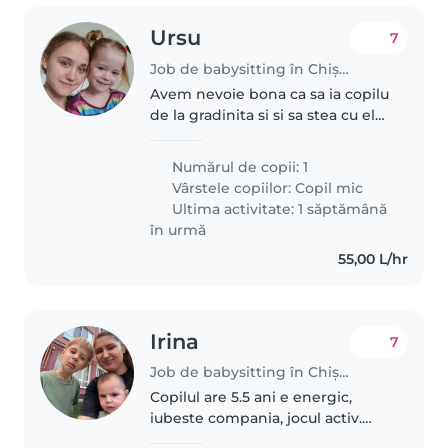
Ursu
7
Job de babysitting în Chișinău
Avem nevoie bona ca sa ia copilu
de la gradinita si si sa stea cu el
maxim doua ore jumate Daca la
noi acasă sau la ea decidem dupa
Numărul de copii: 1
ce ne cunoaștem
Vârstele copiilor:
Copil mic
Ultima activitate: 1 săptămână
în urmă
55,00 L/hr
Irina
7
Job de babysitting în Chișinău
Copilul are 5.5 ani e energic,
iubeste compania, jocul activ.
Avem linga casa teren de joaca,