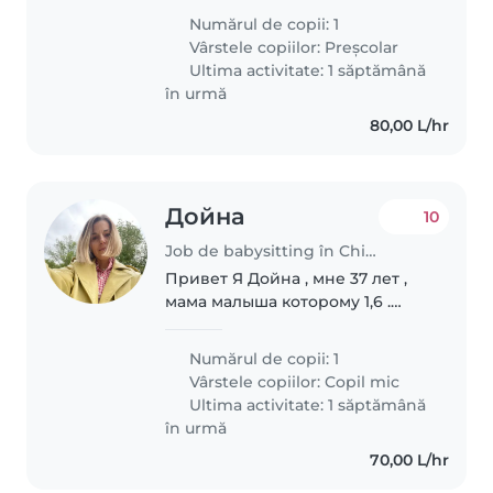
Panda Kids. Copilul vorbeste
Numărul de copii: 1
limba rusa, dar este in grupa
Vârstele copiilor:
Preșcolar
romana la gradinita. Este cam..
Ultima activitate: 1 săptămână
în urmă
80,00 L/hr
Дойна
10
Job de babysitting în Chișinău
Привет Я Дойна , мне 37 лет ,
мама малыша которому 1,6 .
Ищу няню по часам , в
выходные дни , возможно и по
Numărul de copii: 1
вечерам в будние дни . Опыта с
Vârstele copiilor:
Copil mic
нянями ещё нет. Очень
Ultima activitate: 1 săptămână
активный ребёнок ,..
în urmă
70,00 L/hr