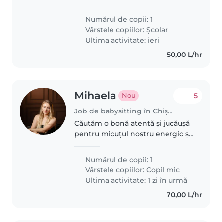
Locuim în 4 într-un apartment
plin de culoare si inventii.
Numărul de copii: 1
Suntem foarte creativi: mama e
Vârstele copiilor:
Școlar
cineastă, feciorul..
Ultima activitate: ieri
50,00 L/hr
Mihaela
5
Nou
Job de babysitting în Chișinău
Căutăm o bonă atentă și jucăușă
pentru micuțul nostru energic și
prietenos. Trebuie să fie
încrezătoare în a se ocupa de
Numărul de copii: 1
diferite treburi casnice. Vorbitor
Vârstele copiilor:
Copil mic
de limba română. Oferim..
Ultima activitate: 1 zi în urmă
70,00 L/hr