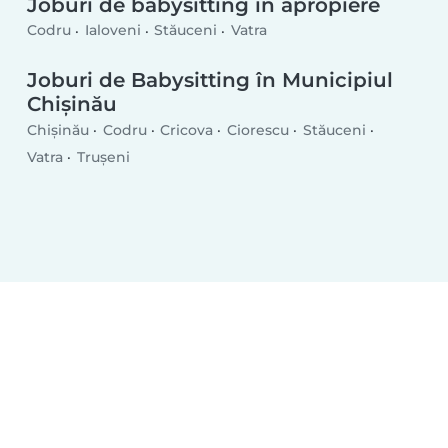
Joburi de babysitting în apropiere
Codru
Ialoveni
Stăuceni
Vatra
Joburi de Babysitting în Municipiul
Chișinău
Chișinău
Codru
Cricova
Ciorescu
Stăuceni
Vatra
Truşeni