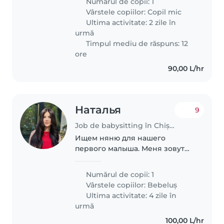
Numărul de copii: 1
09:00-13:00) și pe termen
Vârstele copiilor:
Copil mic
îndelungat.
Ultima activitate: 2 zile în
urmă
Timpul mediu de răspuns: 12
ore
90,00 L/hr
Наталья
9
Job de babysitting în Chișinău
Ищем няню для нашего
первого малыша. Меня зовут
Наталья, мне 27 лет. Нашему
сыну Саше всего 2 недели. Нам
Numărul de copii: 1
нужна добрая, спокойная и
Vârstele copiilor:
Bebeluș
ответственная няня на
Ultima activitate: 4 zile în
несколько часов в день для..
urmă
100,00 L/hr