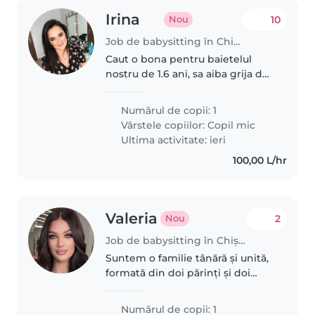
Irina
10
Nou
Job de babysitting în Chișinău
Caut o bona pentru baietelul
nostru de 1.6 ani, sa aiba grija de
el, sa fie responsabila, gingasa si
atenta la nevoile copilului.
Numărul de copii: 1
Vârstele copiilor:
Copil mic
Ultima activitate: ieri
100,00 L/hr
Valeria
2
Nou
Job de babysitting în Chișinău
Suntem o familie tânără și unită,
formată din doi părinți și doi
copii minunați – Dominic și Leya.
În casa noastră punem preț pe
Numărul de copii: 1