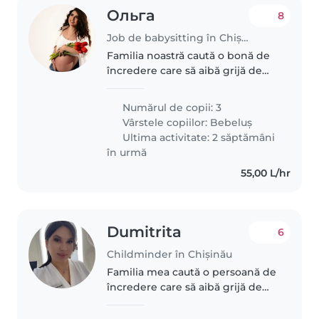
Ольга
8
Job de babysitting în Chișinău
Familia noastră caută o bonă de
încredere care să aibă grijă de
cei 3 bebeluși ai noștri.Suntem
părinții de triplets,8 luni . Am
Numărul de copii: 3
nevoie de bonă,care o să mă
Vârstele copiilor:
Bebeluș
ajute în zile cînd lucrează..
Ultima activitate: 2 săptămâni
în urmă
55,00 L/hr
Dumitrita
6
Childminder în Chișinău
Familia mea caută o persoană de
încredere care să aibă grijă de
copilul nostru energic, curios și
prietenos, de 6 ani. Avem nevoie