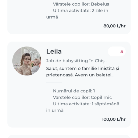
respect, bunătate, comunicare și
Vârstele copiilor:
Bebeluș
un mediu liniștit,..
Ultima activitate: 2 zile în
urmă
80,00 L/hr
Leila
5
Job de babysitting în Chișinău
Salut, suntem o familie liniștită și
prietenoasă. Avem un baietel
energetic, prietenos si curios de
3 ani jumati. Avem pe 30 august
Numărul de copii: 1
nunta noastra si cumetrie lui si
Vârstele copiilor:
Copil mic
imi trebuie o bona..
Ultima activitate: 1 săptămână
în urmă
100,00 L/hr