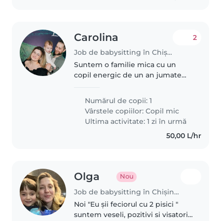
Carolina
2
Job de babysitting în Chișinău
Suntem o familie mica cu un
copil energic de un an jumate
din sectorul Rascani
Numărul de copii: 1
Vârstele copiilor:
Copil mic
Ultima activitate: 1 zi în urmă
50,00 L/hr
Olga
Nou
Job de babysitting în Chișinău
Noi "Eu șii feciorul cu 2 pisici "
suntem veseli, pozitivi si visatori.