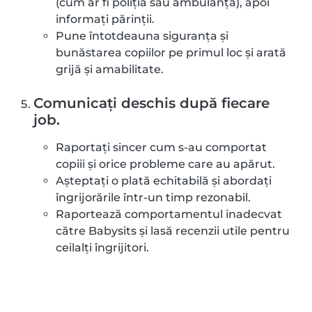
(cum ar fi poliția sau ambulanța), apoi
informați părinții.
Pune întotdeauna siguranța și
bunăstarea copiilor pe primul loc și arată
grijă și amabilitate.
Comunicați deschis după fiecare
job.
Raportați sincer cum s-au comportat
copiii și orice probleme care au apărut.
Așteptați o plată echitabilă și abordați
îngrijorările într-un timp rezonabil.
Raportează comportamentul inadecvat
către Babysits și lasă recenzii utile pentru
ceilalți îngrijitori.