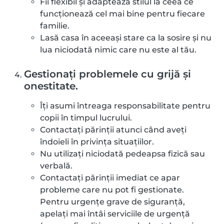
Fii flexibil și adaptează stilul la ceea ce
funcționează cel mai bine pentru fiecare
familie.
Lasă casa în aceeași stare ca la sosire și nu
lua niciodată nimic care nu este al tău.
Gestionați problemele cu grijă și
onestitate.
Îți asumi întreaga responsabilitate pentru
copii în timpul lucrului.
Contactați părinții atunci când aveți
îndoieli în privința situațiilor.
Nu utilizați niciodată pedeapsa fizică sau
verbală.
Contactați părinții imediat ce apar
probleme care nu pot fi gestionate.
Pentru urgențe grave de siguranță,
apelați mai întâi serviciile de urgență