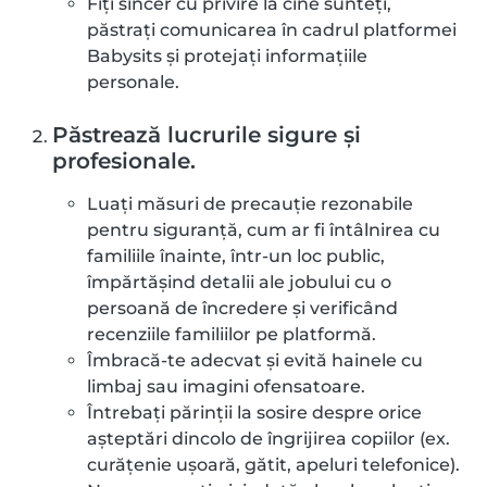
Fiți sincer cu privire la cine sunteți,
păstrați comunicarea în cadrul platformei
Babysits și protejați informațiile
personale.
Păstrează lucrurile sigure și
profesionale.
Luați măsuri de precauție rezonabile
pentru siguranță, cum ar fi întâlnirea cu
familiile înainte, într-un loc public,
împărtășind detalii ale jobului cu o
persoană de încredere și verificând
recenziile familiilor pe platformă.
Îmbracă-te adecvat și evită hainele cu
limbaj sau imagini ofensatoare.
Întrebați părinții la sosire despre orice
așteptări dincolo de îngrijirea copiilor (ex.
curățenie ușoară, gătit, apeluri telefonice).