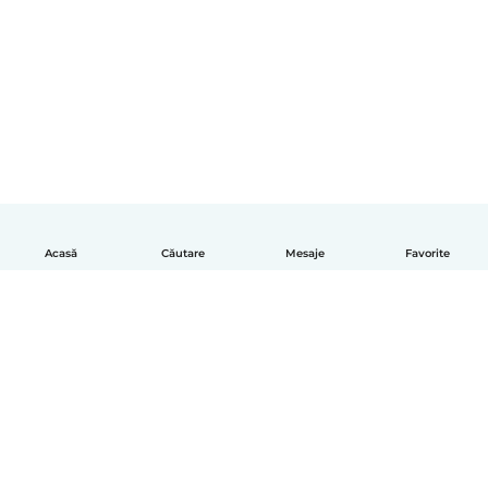
Acasă
Căutare
Mesaje
Favorite
Română
Cum funcționează
Ajutor