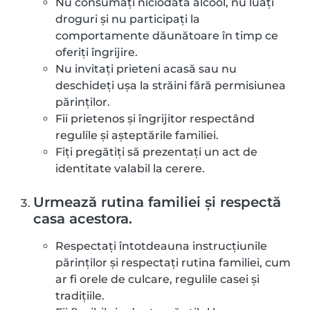
Nu consumați niciodată alcool, nu luați
droguri și nu participați la
comportamente dăunătoare în timp ce
oferiți îngrijire.
Nu invitați prieteni acasă sau nu
deschideți ușa la străini fără permisiunea
părinților.
Fii prietenos și îngrijitor respectând
regulile și așteptările familiei.
Fiți pregătiți să prezentați un act de
identitate valabil la cerere.
Urmează rutina familiei și respectă
casa acestora.
Respectați întotdeauna instrucțiunile
părinților și respectați rutina familiei, cum
ar fi orele de culcare, regulile casei și
tradițiile.