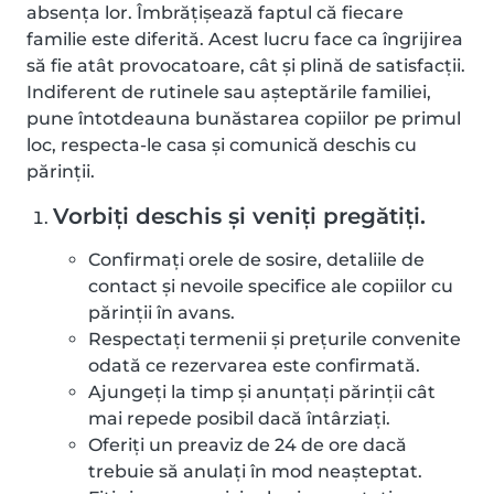
absența lor. Îmbrățișează faptul că fiecare
familie este diferită. Acest lucru face ca îngrijirea
să fie atât provocatoare, cât și plină de satisfacții.
Indiferent de rutinele sau așteptările familiei,
pune întotdeauna bunăstarea copiilor pe primul
loc, respecta-le casa și comunică deschis cu
părinții.
Vorbiți deschis și veniți pregătiți.
Confirmați orele de sosire, detaliile de
contact și nevoile specifice ale copiilor cu
părinții în avans.
Respectați termenii și prețurile convenite
odată ce rezervarea este confirmată.
Ajungeți la timp și anunțați părinții cât
mai repede posibil dacă întârziați.
Oferiți un preaviz de 24 de ore dacă
trebuie să anulați în mod neașteptat.