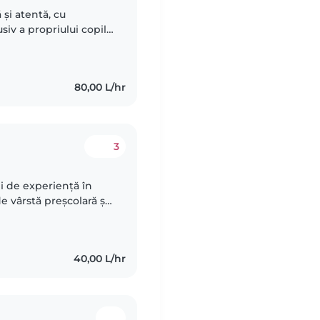
și atentă, cu
usiv a propriului copil.
, să mă joc cu ei și să
80,00 L/hr
3
i de experiență în
 de vârstă preșcolară și
nsabilă, amuzantă și
40,00 L/hr