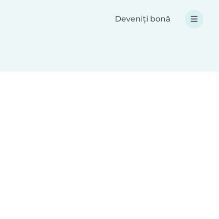
Deveniți bonă