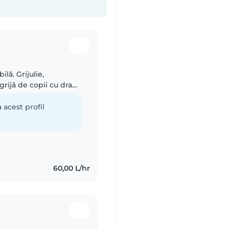
lă. Grijulie,
grijă de copii cu drag
ă copiilor. Experiență
 acest profil
60,00 L/hr