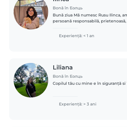
Bonă în Бэлць
Bună ziua Mă numesc Rusu Ilinca, am 
persoană responsabilă, prietenoasă, 
încredere. Îmi place să comunic și s
copiii, oferindu-le..
Experienţă: < 1 an
Liliana
Bonă în Бэлць
Copilul tău cu mine e în siguranță si 
Experienţă: > 3 ani