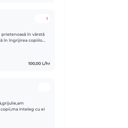
1
i prietenoasă în vârstă
în îngrijirea copiilor,
i nu sunt încă
100,00 L/hr
,grijulie,am
 copii,ma inteleg cu ei