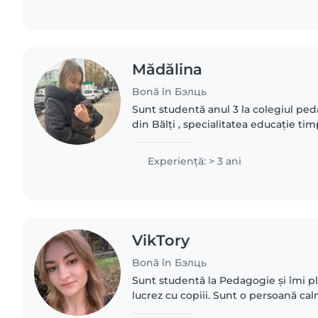
Mădălina
Bonă în Бэлць
Sunt studentă anul 3 la colegiul pe
din Bălți , specialitatea educație tim
educator , am 3 ani de practică în ins
timpurie..
Experienţă: > 3 ani
VikTory
Bonă în Бэлць
Sunt studentă la Pedagogie și îmi pl
lucrez cu copiii. Sunt o persoană cal
empatică, care înțelege nevoile celor