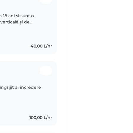
18 ani și sunt o
verticală și de
ă interacționez cu
40,00 L/hr
îngrijit ai încredere
100,00 L/hr