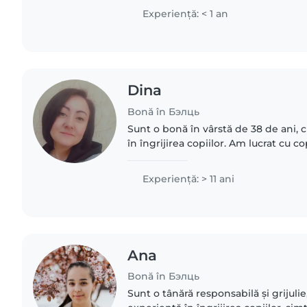
de copii..
Experienţă: < 1 an
Dina
Bonă în Бэлць
Sunt o bonă în vârstă de 38 de ani, c
în îngrijirea copiilor. Am lucrat cu co
de la bebeluși la preșcolari. Sunt foar
Experienţă: > 11 ani
Ana
Bonă în Бэлць
Sunt o tânără responsabilă și grijulie