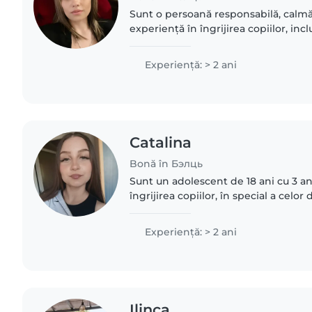
Sunt o persoană responsabilă, calmă 
experiență în îngrijirea copiilor, incl
Îmi place să petrec timpul cu cei mici
le ofer..
Experienţă: > 2 ani
Catalina
Bonă în Бэлць
Sunt un adolescent de 18 ani cu 3 an
îngrijirea copiilor, în special a celor
de elemente. Sunt o persoană respo
empatică,..
Experienţă: > 2 ani
Ilinca