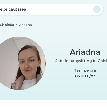
cepe căutarea
 Chișinău
Ariadna
Ariadna
Job de babysitting în Chiș
Tarif pe oră
85,00 L/hr