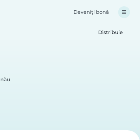
Deveniți bonă
Distribuie
inău