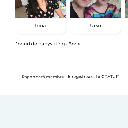
Irina
Ursu
Joburi de babysitting
·
Bone
•
Inregistreaza-te GRATUIT
Raportează membru