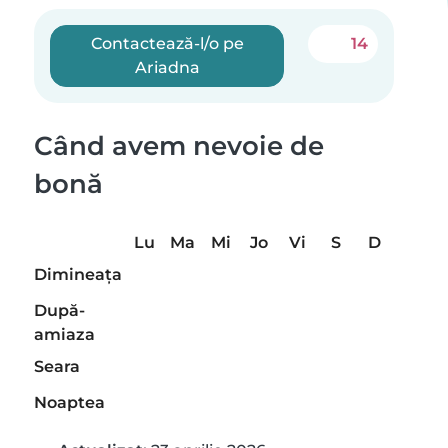
Contactează-l/o pe
14
Ariadna
Când avem nevoie de
bonă
Lu
Ma
Mi
Jo
Vi
S
D
Dimineaţa
După-
amiaza
Seara
Noaptea