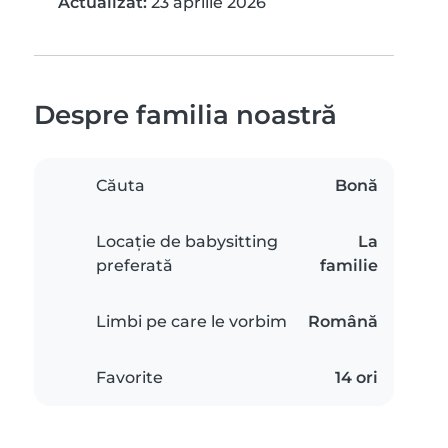
Actualizat:
23 aprilie 2026
Despre familia noastră
Căuta
Bonă
Locație de babysitting
La
preferată
familie
Limbi pe care le vorbim
Română
Favorite
14 ori