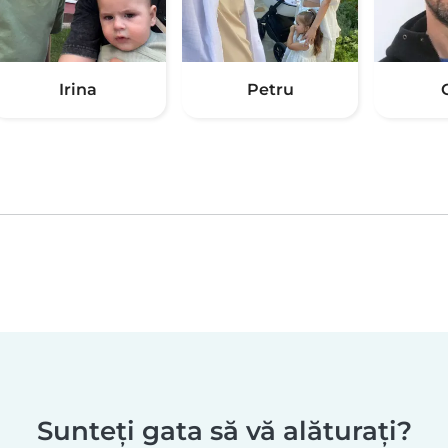
Irina
Petru
Sunteți gata să vă alăturați?