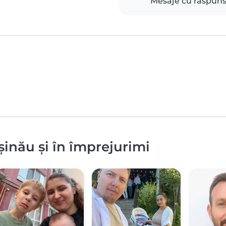
Mesaje cu răspun
șinău și în împrejurimi