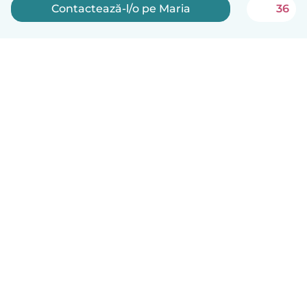
Contactează-l/o pe Maria
36
Română
Cum funcționează
Ajutor
Termeni și confidențialitate
Prețuri
Detaliile companiei
Babysits pentru Slujbă
Standardele comunității