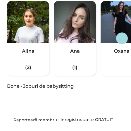
Alina
Ana
Oxana
(2)
(1)
Bone
·
Joburi de babysitting
•
Inregistreaza-te GRATUIT
Raportează membru