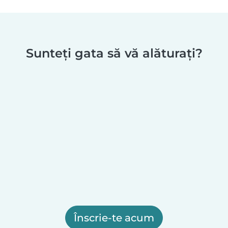
Sunteți gata să vă alăturați?
Înscrie-te acum