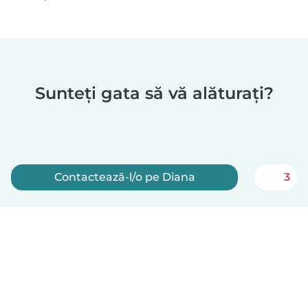
Sunteți gata să vă alăturați?
Contactează-l/o pe Diana
3