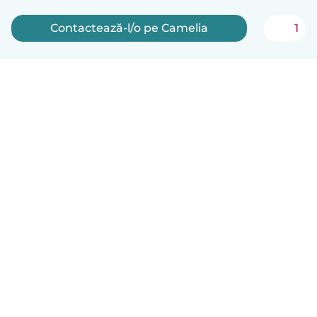
Contactează-l/o pe Camelia
1
Română
Cum funcționează
Ajutor
Termeni și confidențialitate
Prețuri
Detaliile companiei
Babysits pentru Slujbă
Standardele comunității