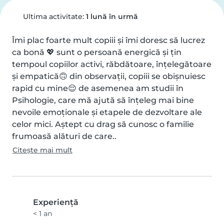
Ultima activitate:
1 lună în urmă
Îmi plac foarte mult copiii și îmi doresc să lucrez 
ca bonă 💖 sunt o persoană energică și țin 
tempoul copiilor activi, răbdătoare, înțelegătoare 
și empatică🙃 din observații, copiii se obișnuiesc 
rapid cu mine😌 de asemenea am studii în 
Psihologie, care mă ajută să înțeleg mai bine 
nevoile emoționale și etapele de dezvoltare ale 
celor mici. Aștept cu drag să cunosc o familie 
frumoasă alături de care..
Citește mai mult
Experienţă
< 1 an