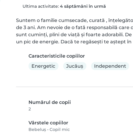
Ultima activitate:
4 săptămâni în urmă
Suntem o familie cumsecade, curată , înțelegătoare,
de 3 ani. Am nevoie de o fată responsabilă care di
sunt cuminți, plini de viață și foarte adorabili. De
un pic de energie. Dacă te regăsești te aștept în
Caracteristicile copiilor
Energetic
Jucăuş
Independent
Numărul de copii
2
Vârstele copiilor
Bebeluș
•
Copil mic