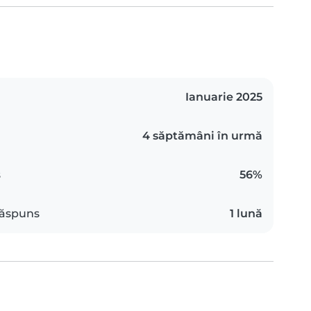
Ianuarie 2025
4 săptămâni în urmă
s
56%
răspuns
1 lună