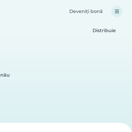
Deveniți bonă
Distribuie
inău