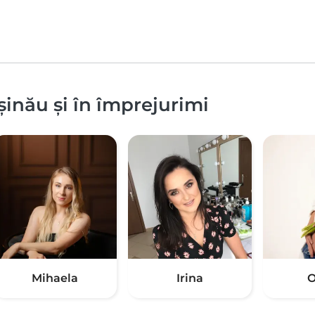
șinău și în împrejurimi
Mihaela
Irina
О