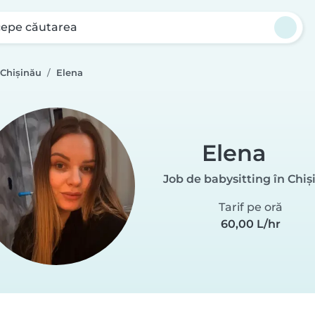
cepe căutarea
 Chișinău
Elena
Elena
Job de babysitting în Chiș
Tarif pe oră
60,00 L/hr