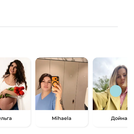
льга
Mihaela
Дойна