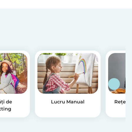
ăți de
Lucru Manual
Rețete
tting