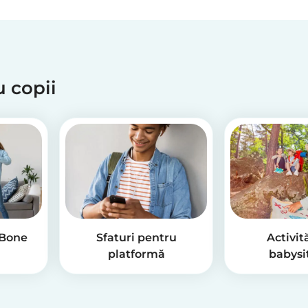
ru copii
 Bone
Sfaturi pentru
Activit
platformă
babysi