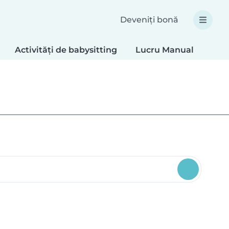
Deveniți bonă
Activități de babysitting
Lucru Manual
Reț