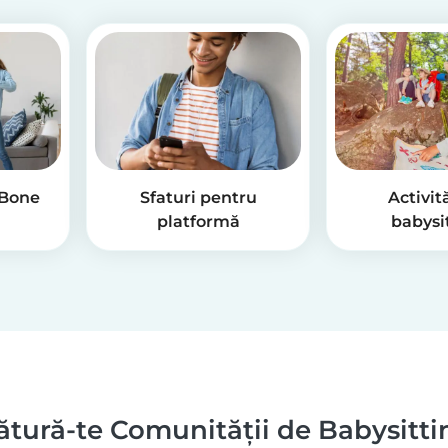
 Bone
Sfaturi pentru
Activit
platformă
babysi
ătură-te Comunității de Babysitti