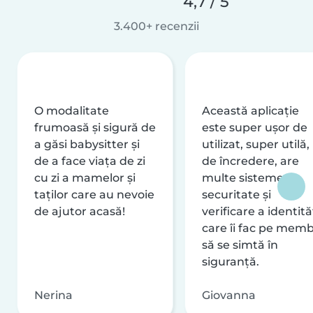
4,7 / 5
3.400+ recenzii
O modalitate
Această aplicație
frumoasă și sigură de
este super ușor de
a găsi babysitter și
utilizat, super utilă,
de a face viața de zi
de încredere, are
cu zi a mamelor și
multe sisteme de
taților care au nevoie
securitate și
de ajutor acasă!
verificare a identităț
care îi fac pe memb
să se simtă în
siguranță.
Nerina
Giovanna