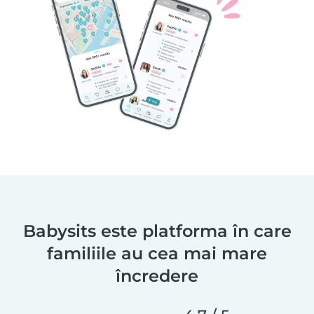
Babysits este platforma în care
familiile au cea mai mare
încredere