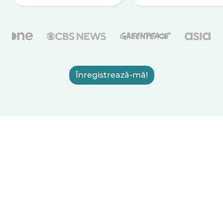
Înregistrează-mă!