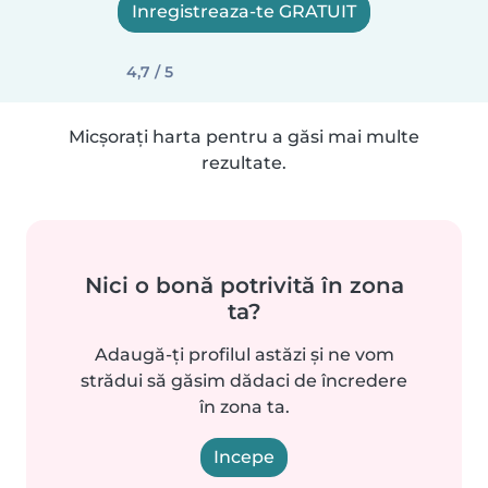
Inregistreaza-te GRATUIT
4,7 / 5
Micșorați harta pentru a găsi mai multe
rezultate.
Nici o bonă potrivită în zona
ta?
Adaugă-ți profilul astăzi și ne vom
strădui să găsim dădaci de încredere
în zona ta.
Incepe