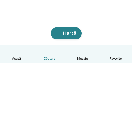
Hartă
Acasă
Căutare
Mesaje
Favorite
Română
Cum funcționează
Ajutor
Termeni și confidențialitate
Prețuri
Detaliile companiei
Babysits pentru Slujbă