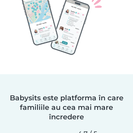
Babysits este platforma în care
familiile au cea mai mare
încredere