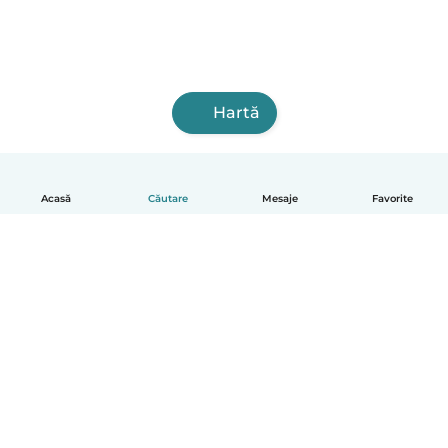
Hartă
Acasă
Căutare
Mesaje
Favorite
Română
Cum funcționează
Ajutor
Termeni și confidențialitate
Prețuri
Detaliile companiei
Babysits pentru Slujbă