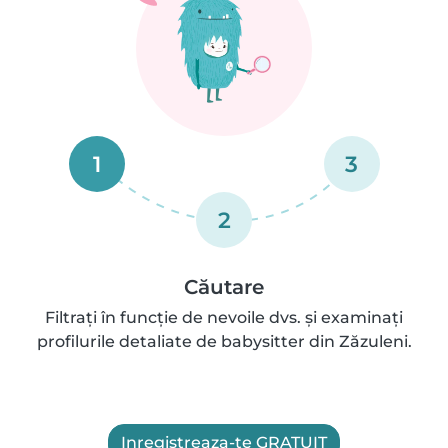
1
3
2
Căutare
Filtrați în funcție de nevoile dvs. și examinați
profilurile detaliate de babysitter din Zăzuleni.
Inregistreaza-te GRATUIT