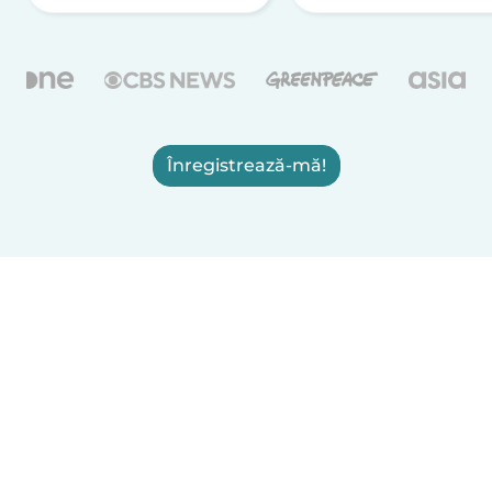
Înregistrează-mă!