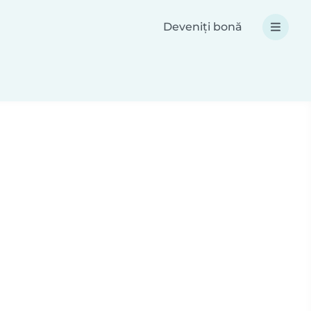
Deveniți bonă