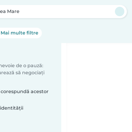
lea Mare
Mai multe filtre
 nevoie de o pauză:
urează să negociați
 corespundă acestor
identității