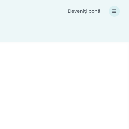
Deveniți bonă