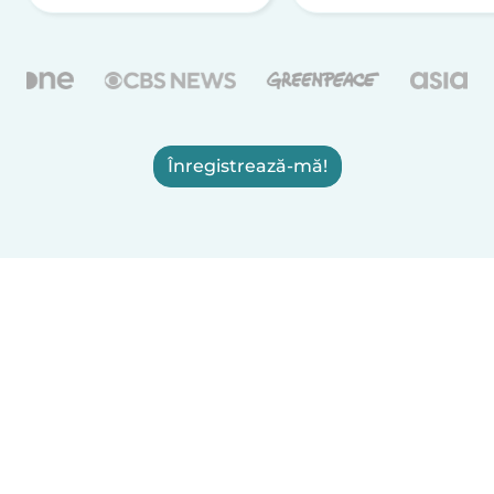
Înregistrează-mă!