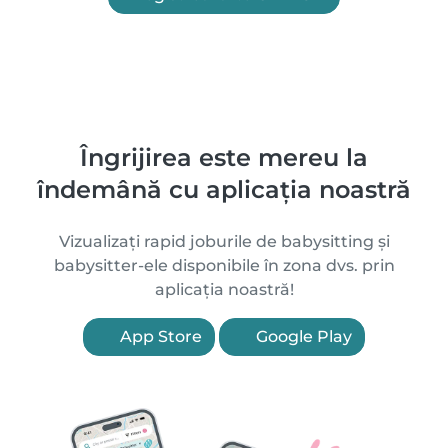
Îngrijirea este mereu la
îndemână cu aplicația noastră
Vizualizați rapid joburile de babysitting și
babysitter-ele disponibile în zona dvs. prin
aplicația noastră!
App Store
Google Play