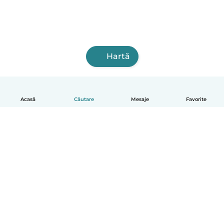
Hartă
Acasă
Căutare
Mesaje
Favorite
Română
Cum funcționează
Ajutor
Termeni și confidențialitate
Prețuri
Detaliile companiei
Babysits pentru Slujbă