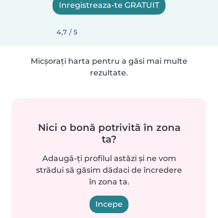
Inregistreaza-te GRATUIT
4,7 / 5
Micșorați harta pentru a găsi mai multe
rezultate.
Nici o bonă potrivită în zona
ta?
Adaugă-ți profilul astăzi și ne vom
strădui să găsim dădaci de încredere
în zona ta.
Incepe