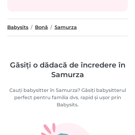
Babysits
Bonă
Samurza
Găsiți o dădacă de încredere în
Samurza
Cauți babysitter în Samurza? Găsiți babysitterul
perfect pentru familia dvs. rapid și ușor prin
Babysits.