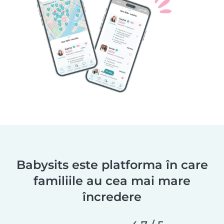
Babysits este platforma în care
familiile au cea mai mare
încredere