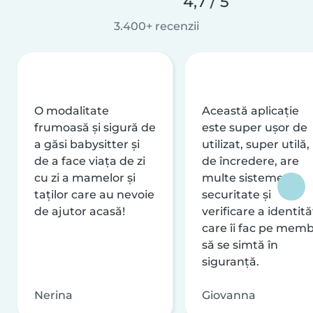
4,7 / 5
3.400+ recenzii
O modalitate
Această aplicație
frumoasă și sigură de
este super ușor de
a găsi babysitter și
utilizat, super utilă,
de a face viața de zi
de încredere, are
cu zi a mamelor și
multe sisteme de
taților care au nevoie
securitate și
de ajutor acasă!
verificare a identităț
care îi fac pe memb
să se simtă în
siguranță.
Nerina
Giovanna