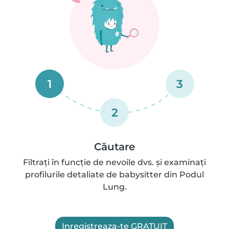
1
3
2
Căutare
Filtrați în funcție de nevoile dvs. și examinați
profilurile detaliate de babysitter din Podul
Lung.
Inregistreaza-te GRATUIT