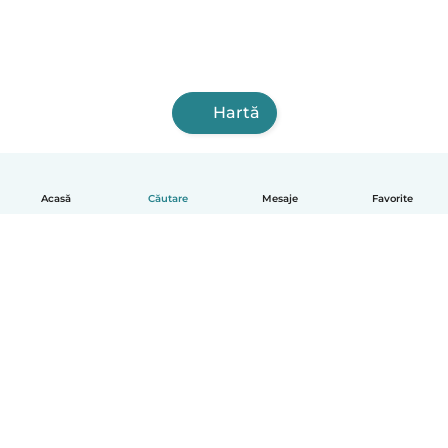
Hartă
Acasă
Căutare
Mesaje
Favorite
Română
Cum funcționează
Ajutor
Termeni și confidențialitate
Prețuri
Detaliile companiei
Babysits pentru Slujbă