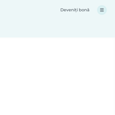
Deveniți bonă