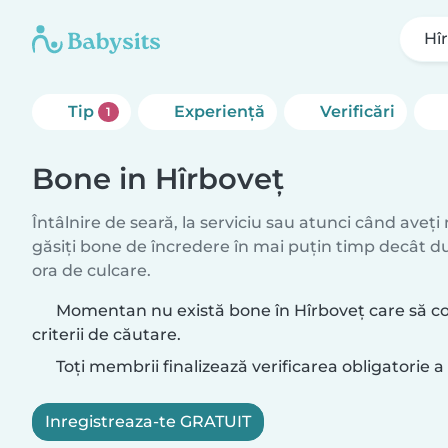
Hî
Tip
Experienţă
Verificări
1
Bone in Hîrboveţ
Întâlnire de seară, la serviciu sau atunci când aveți
găsiți bone de încredere în mai puțin timp decât d
ora de culcare.
Momentan nu există bone în Hîrboveţ care să c
criterii de căutare.
Toți membrii finalizează verificarea obligatorie a 
Inregistreaza-te GRATUIT