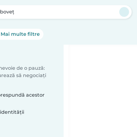
rboveţ
Mai multe filtre
 nevoie de o pauză:
urează să negociați
orespundă acestor
identității