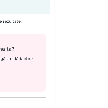
e rezultate.
na ta?
ă găsim dădaci de