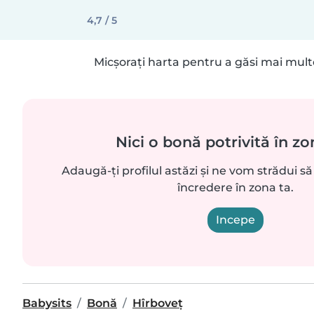
4,7 / 5
Micșorați harta pentru a găsi mai mult
Nici o bonă potrivită în zo
Adaugă-ți profilul astăzi și ne vom strădui s
încredere în zona ta.
Incepe
Babysits
Bonă
Hîrboveţ