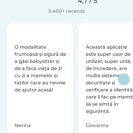
4,7 / 5
3.400+ recenzii
O modalitate
Această aplicație
frumoasă și sigură de
este super ușor de
a găsi babysitter și
utilizat, super utilă,
de a face viața de zi
de încredere, are
cu zi a mamelor și
multe sisteme de
taților care au nevoie
securitate și
de ajutor acasă!
verificare a identităț
care îi fac pe memb
să se simtă în
siguranță.
Nerina
Giovanna