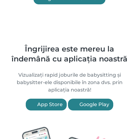
Îngrijirea este mereu la
îndemână cu aplicația noastră
Vizualizați rapid joburile de babysitting și
babysitter-ele disponibile în zona dvs. prin
aplicația noastră!
App Store
Google Play