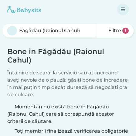
Filtre
1
Bone in Făgădău (Raionul
Cahul)
Întâlnire de seară, la serviciu sau atunci când
aveți nevoie de o pauză: găsiți bone de încredere
în mai puțin timp decât durează să negociați ora
de culcare.
Momentan nu există bone în Făgădău
(Raionul Cahul) care să corespundă acestor
criterii de căutare.
Toți membrii finalizează verificarea obligatorie