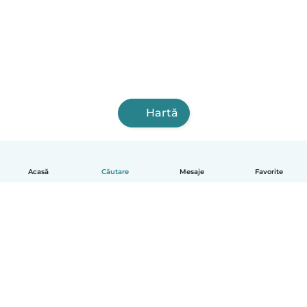
Hartă
Acasă
Căutare
Mesaje
Favorite
Română
Cum funcționează
Ajutor