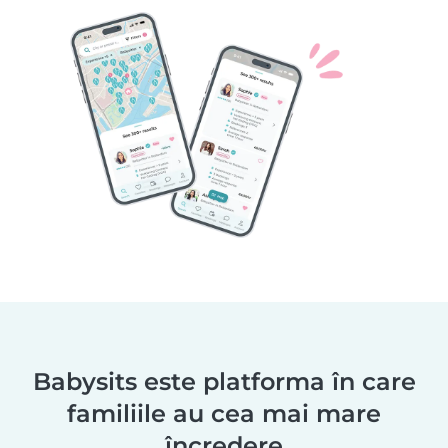
Babysits este platforma în care
familiile au cea mai mare
încredere