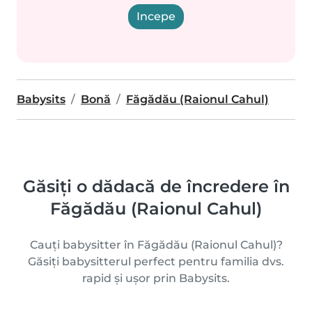
Incepe
Babysits
Bonă
Făgădău (Raionul Cahul)
Găsiți o dădacă de încredere în
Făgădău (Raionul Cahul)
Cauți babysitter în Făgădău (Raionul Cahul)?
Găsiți babysitterul perfect pentru familia dvs.
rapid și ușor prin Babysits.