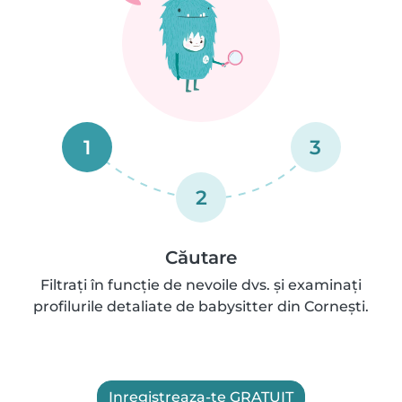
1
3
2
Căutare
Filtrați în funcție de nevoile dvs. și examinați
profilurile detaliate de babysitter din Corneşti.
Inregistreaza-te GRATUIT