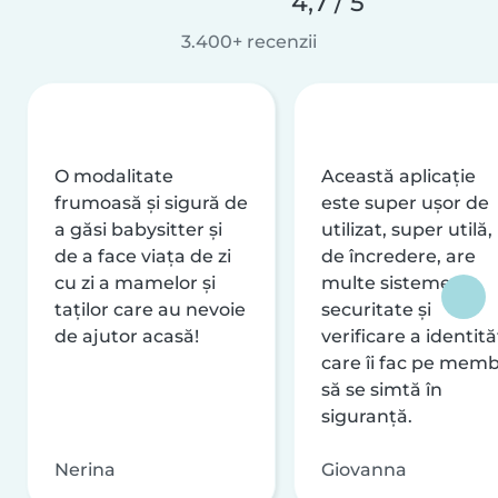
4,7 / 5
3.400+ recenzii
O modalitate
Această aplicație
frumoasă și sigură de
este super ușor de
a găsi babysitter și
utilizat, super utilă,
de a face viața de zi
de încredere, are
cu zi a mamelor și
multe sisteme de
taților care au nevoie
securitate și
de ajutor acasă!
verificare a identităț
care îi fac pe memb
să se simtă în
siguranță.
Nerina
Giovanna