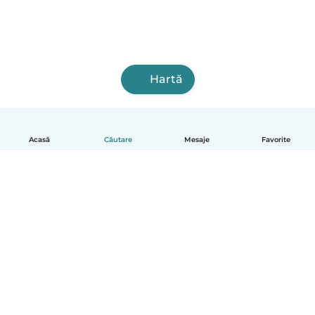
Hartă
Acasă
Căutare
Mesaje
Favorite
Română
Cum funcționează
Ajutor
Termeni și confidențialitate
Prețuri
Detaliile companiei
Babysits pentru Slujbă