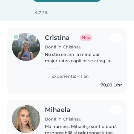
4,7 / 5
Cristina
Nou
Bonă în Chișinău
Nu știu ce am la mine dar
majoritatea copiilor se atrag la
mine, și eu la rândul meu mă
simt bine cu ei, experiență mare
Experienţă: < 1 an
cu copiii nu am. Sunt o persoană
70,00 L/hr
foarte prietenoasă și creativă...
Mihaela
Bonă în Chișinău
Mă numesc Mihael și sunt o bonă
responsabilă și prietenoasă, gata