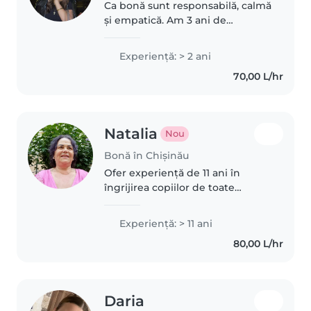
Ca bonă sunt responsabilă, calmă
și empatică. Am 3 ani de
experiență cu copii la o grădiniță
privată, ofer îngrijire pentru
Experienţă: > 2 ani
copiii mici și preșcolari, mă bucur
70,00 L/hr
de activități precum..
Natalia
Nou
Bonă în Chișinău
Ofer experiență de 11 ani în
îngrijirea copiilor de toate
vârstele, inclusiv a celor cu nevoi
speciale. Vorbesc română și rusă,
Experienţă: > 11 ani
sunt certificată în prim ajutor și
80,00 L/hr
îmi place desenul..
Daria