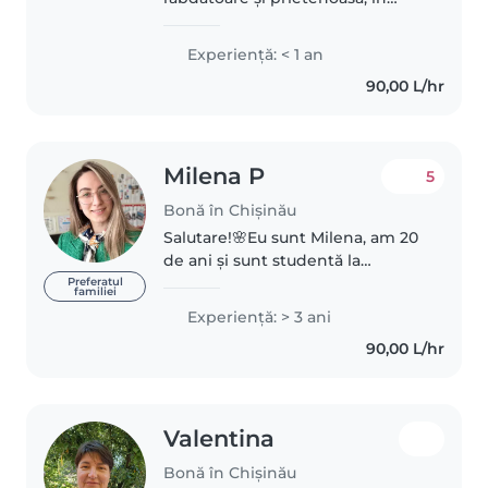
căutarea unei familii cu care să
lucrez. Am experiență cu copii de
Experienţă: < 1 an
toate vârstele, de la bebeluși
90,00 L/hr
până la școlari. Îmi..
Milena P
5
Bonă în Chișinău
Salutare!🌸Eu sunt Milena, am 20
de ani și sunt studentă la
Universitatea Pedagogică „Ion
Preferatul
familiei
Creangă”.👩🏫 Mă consider o fire
Experienţă: > 3 ani
responsabilă, empatică și mereu
90,00 L/hr
atentă la nevoile celor din..
Valentina
Bonă în Chișinău