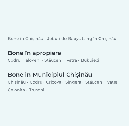
Bone în Chișinău
Joburi de Babysitting în Chișinău
Bone în apropiere
Codru
Ialoveni
Stăuceni
Vatra
Bubuieci
Bone în Municipiul Chișinău
Chișinău
Codru
Cricova
Sîngera
Stăuceni
Vatra
Coloniţa
Truşeni