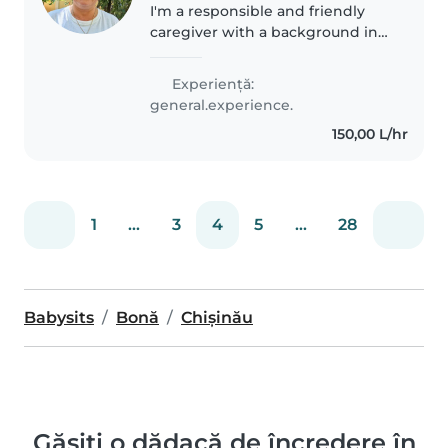
I'm a responsible and friendly
caregiver with a background in
education, specializing in
working with toddlers. I have
Experienţă:
experience supporting children
general.experience.
with language disorders and
150,00 L/hr
love..
1
...
3
4
5
...
28
Babysits
Bonă
Chișinău
Găsiți o dădacă de încredere în