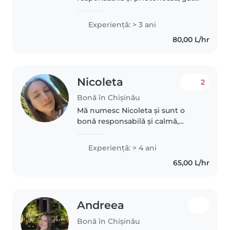
să vă ajute cu copiii dvs. Am 3 ani
de experiență în îngrijirea
Experienţă: > 3 ani
copiilor în vârstă de 1-3 ani.
80,00 L/hr
Vorbesc engleză, italiană..
Nicoleta
2
Bonă în Chișinău
Mă numesc Nicoleta și sunt o
bonă responsabilă și calmă,
perfectă pentru a îngriji copiii tăi.
Am 4 ani de experiență în
Experienţă: > 4 ani
îngrijirea copiilor de toate
65,00 L/hr
vârstele, de la bebeluși până..
Andreea
Bonă în Chișinău