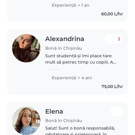
responsible
Experienţă: < 1 an
60,00 L/hr
Alexandrina
2
Bonă în Chișinău
Sunt studentă și îmi place tare
mult să petrec timp cu copiii. Am
două surori mai mici, iar pe lângă
ele am avut grijă și de un
Experienţă: > 4 ani
bebeluș de 6 luni, dar și de alți
75,00 L/hr
copii de 4-6 și 9..
Elena
Bonă în Chișinău
Salut! Sunt o bonă responsabilă,
rabdatoare și prietenoasă, în