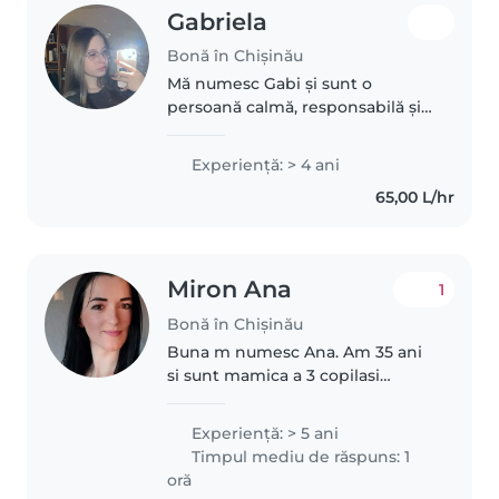
Gabriela
Bonă în Chișinău
Mă numesc Gabi și sunt o
persoană calmă, responsabilă și
răbdătoare. Îmi place să petrec
timpul cu copiii, să mă joc cu ei,
Experienţă: > 4 ani
să îi ajut la teme și să creez o
65,00 L/hr
atmosferă sigură și plăcută...
Miron Ana
1
Bonă în Chișinău
Buna m numesc Ana. Am 35 ani
si sunt mamica a 3 copilasi
minunati. 17,14 si respectiv 12 ani.
Am o experienta de peste 5 ani.
Experienţă: > 5 ani
Sunt din chisinau. Iubesc
Timpul mediu de răspuns: 1
copilasii si ma regasesc in..
oră