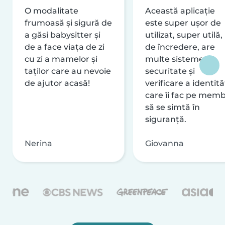
O modalitate
Această aplicație
frumoasă și sigură de
este super ușor de
a găsi babysitter și
utilizat, super utilă,
de a face viața de zi
de încredere, are
cu zi a mamelor și
multe sisteme de
taților care au nevoie
securitate și
de ajutor acasă!
verificare a identităț
care îi fac pe memb
să se simtă în
siguranță.
Nerina
Giovanna