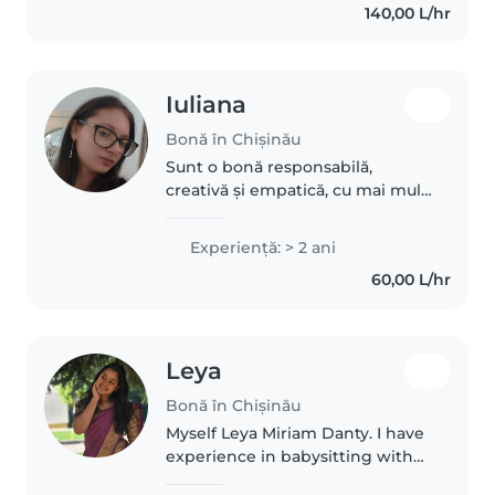
140,00 L/hr
Iuliana
Bonă în Chișinău
Sunt o bonă responsabilă,
creativă și empatică, cu mai mult
de 2 ani de experiență în
îngrijirea copiilor de la bebeluși
Experienţă: > 2 ani
până la școlari. Știu bine să
60,00 L/hr
comunic în limba română și
engleză,..
Leya
Bonă în Chișinău
Myself Leya Miriam Danty. I have
experience in babysitting with
my cousins. I'm calm, fun and