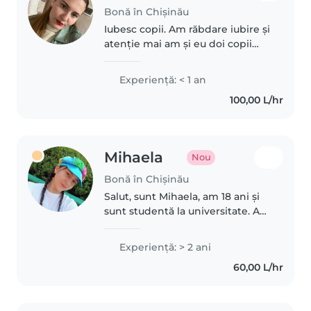
Bonă în Chișinău
Iubesc copii. Am răbdare iubire și
atenție mai am și eu doi copii
mici
Experienţă: < 1 an
100,00 L/hr
Mihaela
Nou
Bonă în Chișinău
Salut, sunt Mihaela, am 18 ani și
sunt studentă la universitate. Am
o mare pasiune pentru lucrul cu
copiii și o experiență bogată în
Experienţă: > 2 ani
acest domeniu. Timp de
60,00 L/hr
aproximativ 2 ani, am fost..