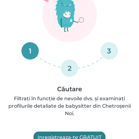
1
3
2
Căutare
Filtrați în funcție de nevoile dvs. și examinați
profilurile detaliate de babysitter din Chetroşenii
Noi.
Inregistreaza-te GRATUIT