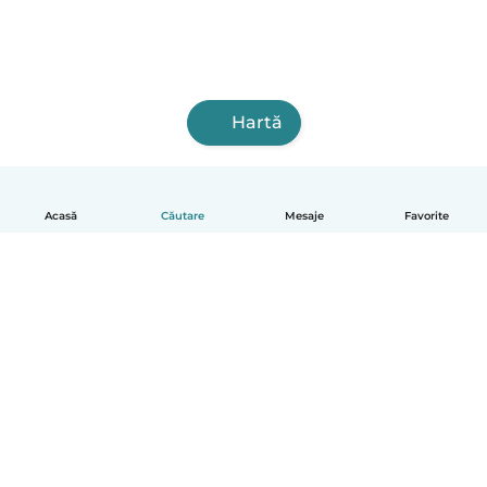
Hartă
Acasă
Căutare
Mesaje
Favorite
Română
Cum funcționează
Ajutor
Termeni și confidențialitate
Prețuri
Detaliile companiei
Babysits pentru Slujbă