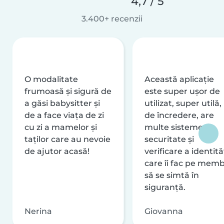
4,7 / 5
3.400+ recenzii
O modalitate
Această aplicație
frumoasă și sigură de
este super ușor de
a găsi babysitter și
utilizat, super utilă,
de a face viața de zi
de încredere, are
cu zi a mamelor și
multe sisteme de
taților care au nevoie
securitate și
de ajutor acasă!
verificare a identităț
care îi fac pe memb
să se simtă în
siguranță.
Nerina
Giovanna