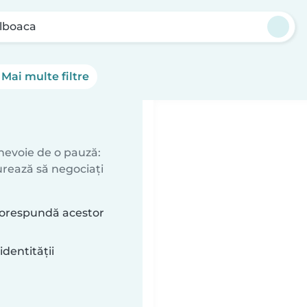
lboaca
Mai multe filtre
 nevoie de o pauză:
urează să negociați
corespundă acestor
identității