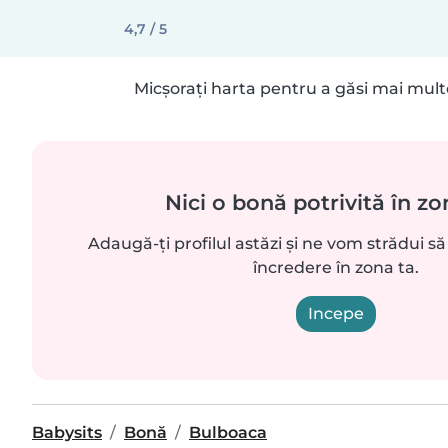
4,7 / 5
Micșorați harta pentru a găsi mai mult
Nici o bonă potrivită în zo
Adaugă-ți profilul astăzi și ne vom strădui s
încredere în zona ta.
Incepe
Babysits
Bonă
Bulboaca