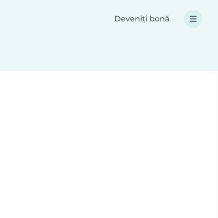
Deveniți bonă