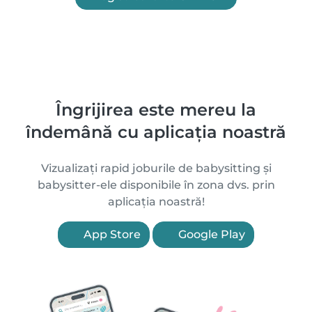
Îngrijirea este mereu la
îndemână cu aplicația noastră
Vizualizați rapid joburile de babysitting și
babysitter-ele disponibile în zona dvs. prin
aplicația noastră!
App Store
Google Play