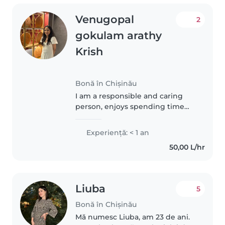
Venugopal
2
gokulam arathy
Krish
Bonă în Chișinău
I am a responsible and caring
person, enjoys spending time
with children .I am patient,
attentive, and able to create a
Experienţă: < 1 an
safe and positive environment
50,00 L/hr
for kids
Liuba
5
Bonă în Chișinău
Mă numesc Liuba, am 23 de ani.