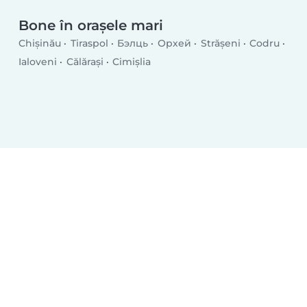
Bone în orașele mari
Chișinău
Tiraspol
Бэлць
Орхей
Strășeni
Codru
Ialoveni
Călăraşi
Cimişlia