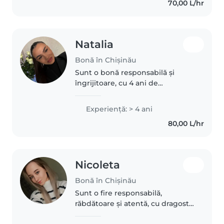
70,00 L/hr
împreună cu experiență cu..
Natalia
Bonă în Chișinău
Sunt o bonă responsabilă și
îngrijitoare, cu 4 ani de
experiență în îngrijirea copiilor.
Am experiență cu copiii, sunt
Experienţă: > 4 ani
confortabilă si cu animalele de
80,00 L/hr
companie. Pot citi, vorbi în..
Nicoleta
Bonă în Chișinău
Sunt o fire responsabilă,
răbdătoare și atentă, cu dragoste
pentru copii. Îmi place să petrec