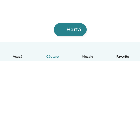
Hartă
Acasă
Căutare
Mesaje
Favorite
Română
Cum funcționează
Ajutor
Termeni și confidențialitate
Prețuri
Detaliile companiei
Babysits pentru Slujbă