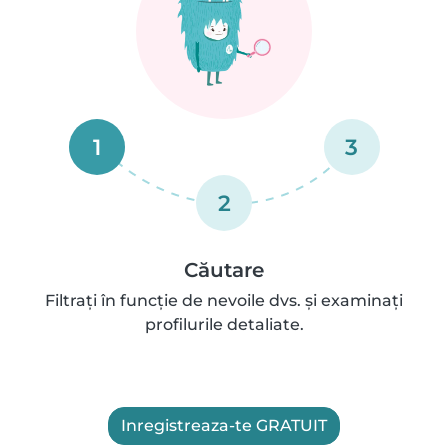
1
3
2
Căutare
Filtrați în funcție de nevoile dvs. și examinați
profilurile detaliate.
Inregistreaza-te GRATUIT