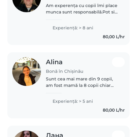
Am experența cu copii îmi place
munca sunt responsabilă.Pot si
să mă deplasez.
Experienţă: > 8 ani
80,00 L/hr
Alina
Bonă în Chișinău
Sunt cea mai mare din 9 copii,
am fost mamă la 8 copii chiar
dacă nu i-am născut dar i-am
îngrijit și i-am crescut, ador copii,
Experienţă: > 5 ani
pot găti și găsesc limbă comună
80,00 L/hr
cu toți în general mă..
Лана