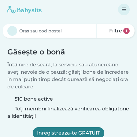
Filtre
1
Găsește o bonă
Întâlnire de seară, la serviciu sau atunci când
aveți nevoie de o pauză: găsiți bone de încredere
în mai puțin timp decât durează să negociați ora
de culcare.
510 bone active
Toți membrii finalizează verificarea obligatorie
a identității
Inregistreaza-te GRATUIT