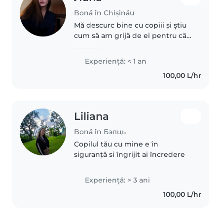
Bonă în Chișinău
Mă descurc bine cu copiii și știu
cum să am grijă de ei pentru că
sunt sora mai mare și știu asta
din copilărie. Vorbesc rusă,
Experienţă: < 1 an
ucraineană și engleză și învăț
100,00 L/hr
limba română. Am o diplomă..
Liliana
Bonă în Бэлць
Copilul tău cu mine e în
siguranță si îngrijit ai încredere
Experienţă: > 3 ani
100,00 L/hr