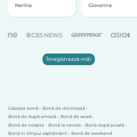
Nerina
Giovanna
Înregistrează-mă!
Găsește bonă
Bonă de dimineață
Bonă de după-amiază
Bonă de seară
Bonă de noapte
Bonă la nevoie
Bonă după școală
Bonă în timpul săptămânii
Bonă de weekend