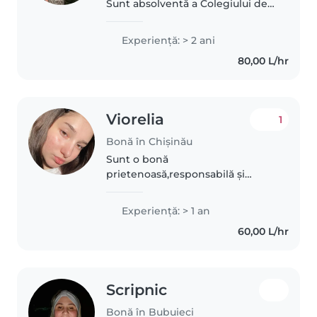
Sunt absolventă a Colegiului de
Medicină, iar în prezent sunt
studentă în anul II la
Experienţă: > 2 ani
Universitatea de Medicină din
80,00 L/hr
Chișinău . Îmi place să lucrez cu..
Viorelia
1
Bonă în Chișinău
Sunt o bonă
prietenoasă,responsabilă şi
grijulie. Am un an de experiență
în îngrijirea copiilor, de la
Experienţă: > 1 an
bebeluși de 1 an până la copii de
60,00 L/hr
vârstă școlară. Sunt confortabilă
cu animalele..
Scripnic
Bonă în Bubuieci