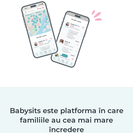
Babysits este platforma în care
familiile au cea mai mare
încredere