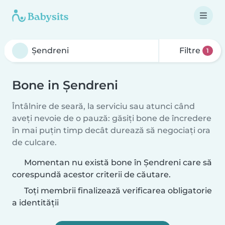
Filtre
1
Bone in Şendreni
Întâlnire de seară, la serviciu sau atunci când
aveți nevoie de o pauză: găsiți bone de încredere
în mai puțin timp decât durează să negociați ora
de culcare.
Momentan nu există bone în Şendreni care să
corespundă acestor criterii de căutare.
Toți membrii finalizează verificarea obligatorie
a identității