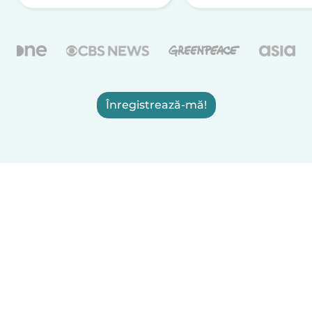
Înregistrează-mă!