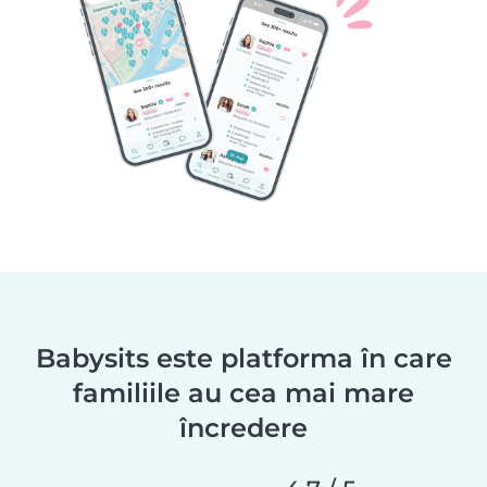
Babysits este platforma în care
familiile au cea mai mare
încredere