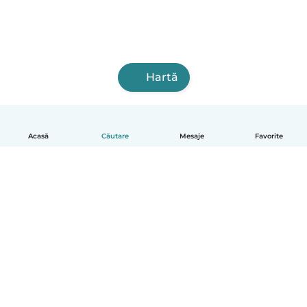
Hartă
Acasă
Căutare
Mesaje
Favorite
Română
Cum funcționează
Ajutor
Termeni și confidențialitate
Prețuri
Detaliile companiei
Babysits pentru Slujbă