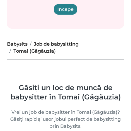
Incepe
Babysits
Job de babysitting
Tomai (Găgăuzia)
Găsiți un loc de muncă de
babysitter în Tomai (Găgăuzia)
Vrei un job de babysitter în Tomai (Găgăuzia)?
Găsiți rapid și ușor jobul perfect de babysitting
prin Babysits.