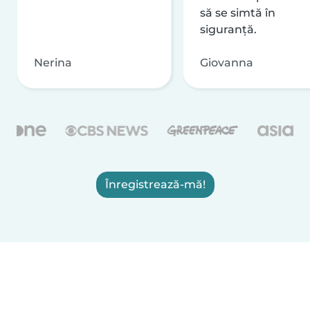
să se simtă în
siguranță.
Nerina
Giovanna
Înregistrează-mă!