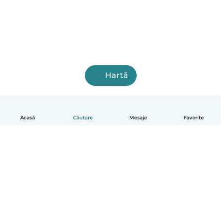
Hartă
Acasă
Căutare
Mesaje
Favorite
Română
Cum funcționează
Ajutor
Termeni și confidențialitate
Prețuri