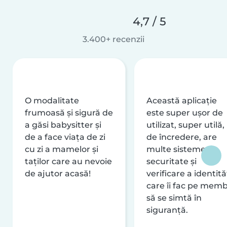
4,7 / 5
3.400+ recenzii
O modalitate
Această aplicație
frumoasă și sigură de
este super ușor de
a găsi babysitter și
utilizat, super utilă,
de a face viața de zi
de încredere, are
cu zi a mamelor și
multe sisteme de
taților care au nevoie
securitate și
de ajutor acasă!
verificare a identităț
care îi fac pe memb
să se simtă în
siguranță.