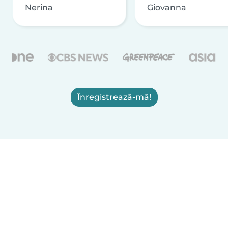
Nerina
Giovanna
Înregistrează-mă!