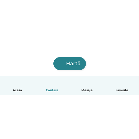
Hartă
Acasă
Căutare
Mesaje
Favorite
Română