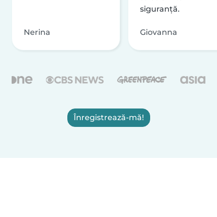
siguranță.
Nerina
Giovanna
Înregistrează-mă!