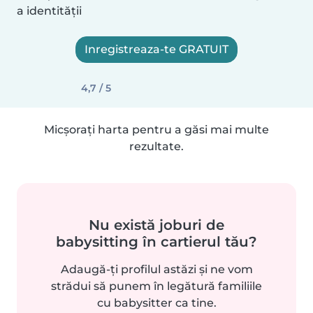
a identității
Inregistreaza-te GRATUIT
4,7 / 5
Micșorați harta pentru a găsi mai multe
rezultate.
Nu există joburi de
babysitting în cartierul tău?
Adaugă-ți profilul astăzi și ne vom
strădui să punem în legătură familiile
cu babysitter ca tine.