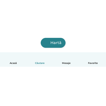
Hartă
Acasă
Căutare
Mesaje
Favorite
Română
Cum funcționează
Ajutor