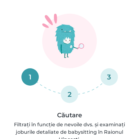
1
3
2
Căutare
Filtrați în funcție de nevoile dvs. și examinați
joburile detaliate de babysitting în Raionul