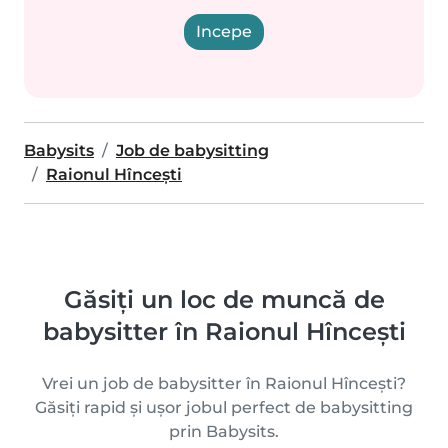
Incepe
Babysits
Job de babysitting
Raionul Hîncești
Găsiți un loc de muncă de
babysitter în Raionul Hîncești
Vrei un job de babysitter în Raionul Hîncești?
Găsiți rapid și ușor jobul perfect de babysitting
prin Babysits.