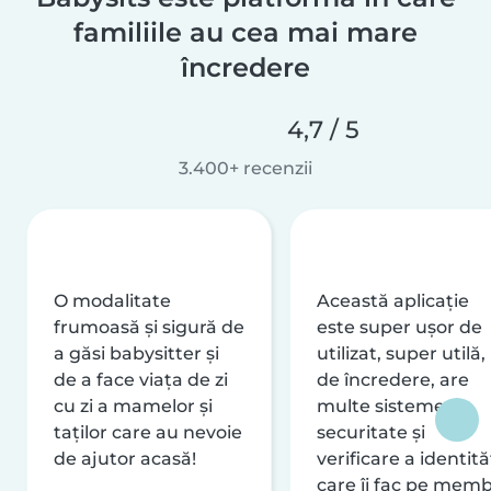
familiile au cea mai mare
încredere
4,7 / 5
3.400+ recenzii
O modalitate
Această aplicație
frumoasă și sigură de
este super ușor de
a găsi babysitter și
utilizat, super utilă,
de a face viața de zi
de încredere, are
cu zi a mamelor și
multe sisteme de
taților care au nevoie
securitate și
de ajutor acasă!
verificare a identităț
care îi fac pe memb