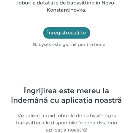
joburile detaliate de babysitting în Novo-
Konstantinovka.
Înregistrează-te
Babysits este gratuit pentru bone!
Îngrijirea este mereu la
îndemână cu aplicația noastră
Vizualizați rapid joburile de babysitting și
babysitter-ele disponibile în zona dvs. prin
aplicația noastră!