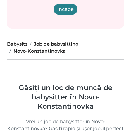
Incepe
Babysits
Job de babysitting
Novo-Konstantinovka
Găsiți un loc de muncă de
babysitter în Novo-
Konstantinovka
Vrei un job de babysitter în Novo-
Konstantinovka? Găsiți rapid și ușor jobul perfect