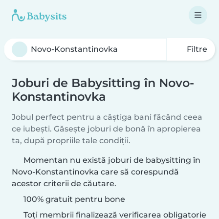
Filtre
Joburi de Babysitting în Novo-
Konstantinovka
Jobul perfect pentru a câștiga bani făcând ceea
ce iubești. Găsește joburi de bonă în apropierea
ta, după propriile tale condiții.
Momentan nu există joburi de babysitting în
Novo-Konstantinovka care să corespundă
acestor criterii de căutare.
100% gratuit pentru bone
Toți membrii finalizează verificarea obligatorie