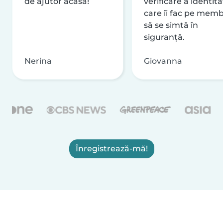
de ajutor acasă!
verificare a identităț
care îi fac pe memb
să se simtă în
siguranță.
Nerina
Giovanna
Înregistrează-mă!