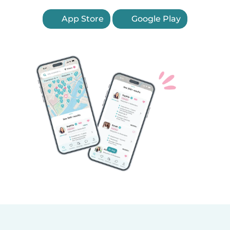
App Store
Google Play