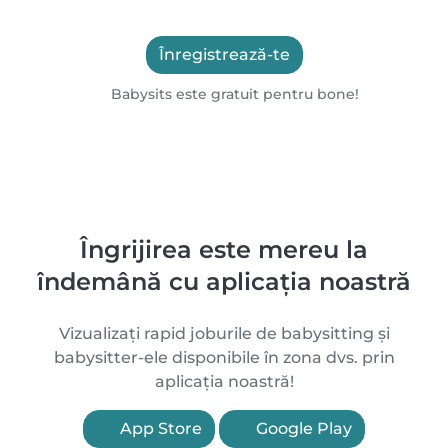
Înregistrează-te
Babysits este gratuit pentru bone!
Îngrijirea este mereu la
îndemână cu aplicația noastră
Vizualizați rapid joburile de babysitting și
babysitter-ele disponibile în zona dvs. prin
aplicația noastră!
App Store
Google Play