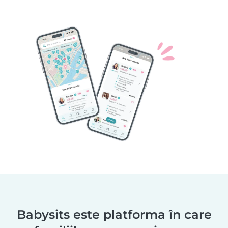
Babysits este platforma în care