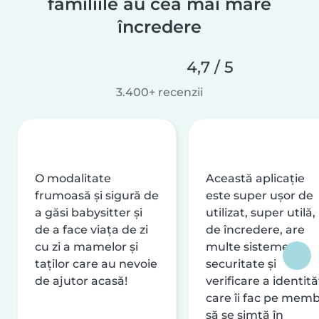
familiile au cea mai mare
încredere
4,7 / 5
3.400+ recenzii
O modalitate
Această aplicație
frumoasă și sigură de
este super ușor de
a găsi babysitter și
utilizat, super utilă,
de a face viața de zi
de încredere, are
cu zi a mamelor și
multe sisteme de
taților care au nevoie
securitate și
de ajutor acasă!
verificare a identităț
care îi fac pe memb
să se simtă în