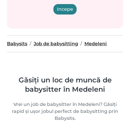
Incepe
Babysits
Job de babysitting
Medeleni
Găsiți un loc de muncă de
babysitter în Medeleni
Vrei un job de babysitter în Medeleni? Găsiți
rapid și ușor jobul perfect de babysitting prin
Babysits.