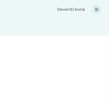
Deveniți bonă