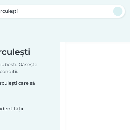
rculeşti
culeşti
iubești. Găsește
condiții.
culeşti care să
identității