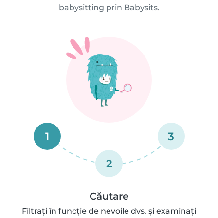
babysitting prin Babysits.
1
3
2
Căutare
Filtrați în funcție de nevoile dvs. și examinați