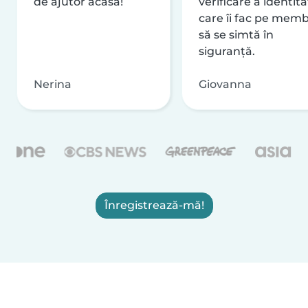
de ajutor acasă!
verificare a identităț
care îi fac pe memb
să se simtă în
siguranță.
Nerina
Giovanna
Înregistrează-mă!