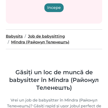
Incepe
Babysits
Job de babysitting
Mîndra (Районул Теленешть)
Găsiți un loc de muncă de
babysitter în Mîndra (Районул
Теленешть)
Vrei un job de babysitter în Mîndra (Районул
Теленешть)? Găsiți rapid și ușor jobul perfect de