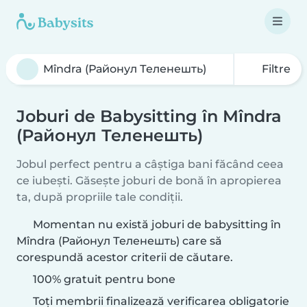
Filtre
Joburi de Babysitting în Mîndra
(Районул Теленешть)
Jobul perfect pentru a câștiga bani făcând ceea
ce iubești. Găsește joburi de bonă în apropierea
ta, după propriile tale condiții.
Momentan nu există joburi de babysitting în
Mîndra (Районул Теленешть) care să
corespundă acestor criterii de căutare.
100% gratuit pentru bone
Toți membrii finalizează verificarea obligatorie