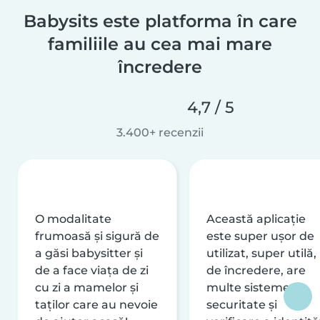
Babysits este platforma în care
familiile au cea mai mare
încredere
4,7 / 5
3.400+ recenzii
O modalitate
Această aplicație
frumoasă și sigură de
este super ușor de
a găsi babysitter și
utilizat, super utilă,
de a face viața de zi
de încredere, are
cu zi a mamelor și
multe sisteme de
taților care au nevoie
securitate și