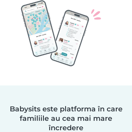
Babysits este platforma în care
familiile au cea mai mare
încredere