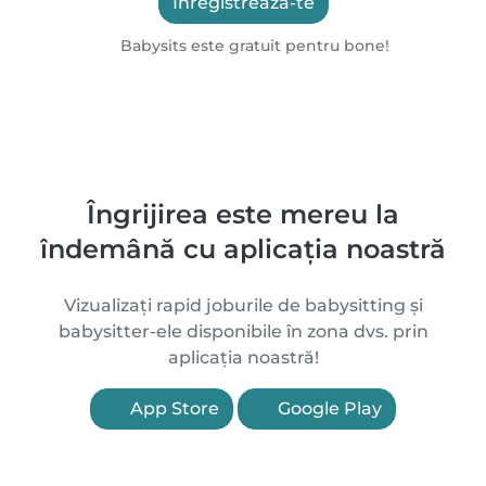
Înregistrează-te
Babysits este gratuit pentru bone!
Îngrijirea este mereu la
îndemână cu aplicația noastră
Vizualizați rapid joburile de babysitting și
babysitter-ele disponibile în zona dvs. prin
aplicația noastră!
App Store
Google Play