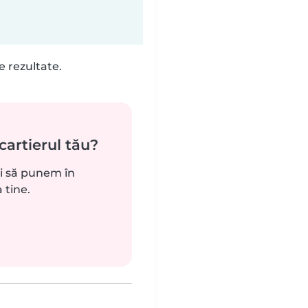
e rezultate.
cartierul tău?
ui să punem în
 tine.