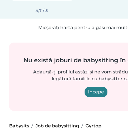
4,7 / 5
Micșorați harta pentru a găsi mai mult
Nu există joburi de babysitting în 
Adaugă-ți profilul astăzi și ne vom străd
legătură familiile cu babysitter ca
Incepe
Babysits
Job de babysitting
Gyrtop