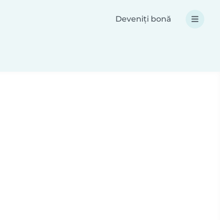
Deveniți bonă