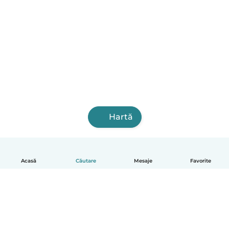
Hartă
Acasă
Căutare
Mesaje
Favorite
Română