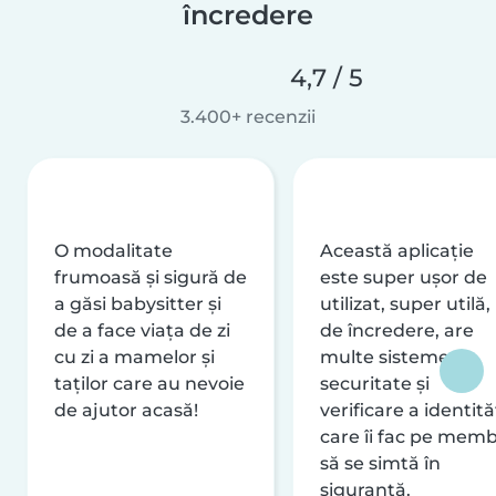
încredere
4,7 / 5
3.400+ recenzii
O modalitate
Această aplicație
frumoasă și sigură de
este super ușor de
a găsi babysitter și
utilizat, super utilă,
de a face viața de zi
de încredere, are
cu zi a mamelor și
multe sisteme de
taților care au nevoie
securitate și
de ajutor acasă!
verificare a identităț
care îi fac pe memb
să se simtă în
siguranță.