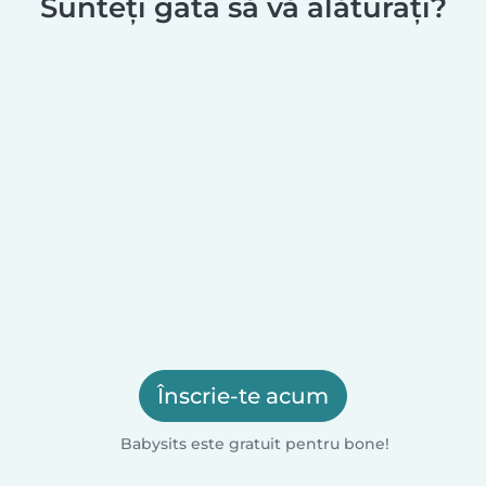
Sunteți gata să vă alăturați?
Înscrie-te acum
Babysits este gratuit pentru bone!