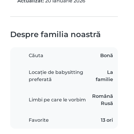
Actualizat:
20 ianuarie 2026
Despre familia noastră
Căuta
Bonă
Locație de babysitting
La
preferată
familie
Română
Limbi pe care le vorbim
Rusă
Favorite
13 ori