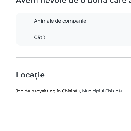
Avem nevoie de o bonă care 
Animale de companie
Gătit
Locație
Job de babysitting în Chișinău
, Municipiul Chișinău