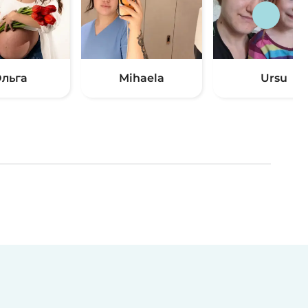
льга
Mihaela
Ursu