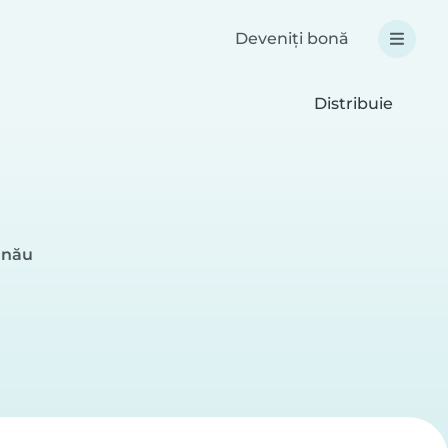
Deveniți bonă
Distribuie
inău