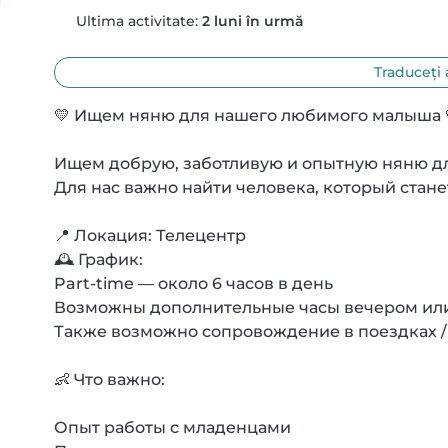
Ultima activitate:
2 luni în urmă
Traduceți 
💛 Ищем няню для нашего любимого малыша 
Ищем добрую, заботливую и опытную няню для
Для нас важно найти человека, который стане
📍 Локация: Телецентр

🕰 График:

Part-time — около 6 часов в день

Возможны дополнительные часы вечером или
Также возможно сопровождение в поездках / 
👶 Что важно:

Опыт работы с младенцами
