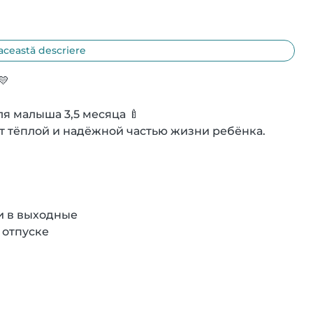
această descriere


 малыша 3,5 месяца 🍼

т тёплой и надёжной частью жизни ребёнка.

 в выходные

отпуске
