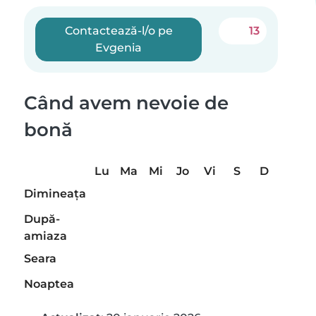
Contactează-l/o pe
13
Evgenia
Când avem nevoie de
bonă
Lu
Ma
Mi
Jo
Vi
S
D
Dimineaţa
După-
amiaza
Seara
Noaptea