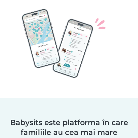
Babysits este platforma în care
familiile au cea mai mare