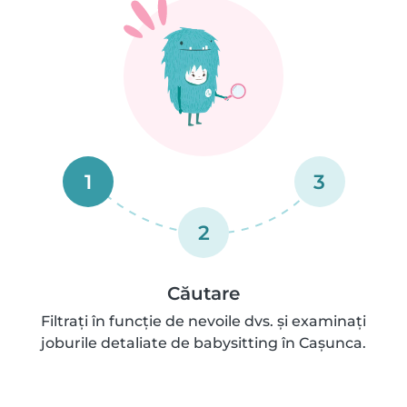
1
3
2
Căutare
Filtrați în funcție de nevoile dvs. și examinați
joburile detaliate de babysitting în Caşunca.