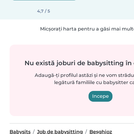
4,7 / 5
Micșorați harta pentru a găsi mai mult
Nu există joburi de babysitting în 
Adaugă-ți profilul astăzi și ne vom străd
legătură familiile cu babysitter ca
Incepe
Babysits
Job de babysitting
Beşghioz