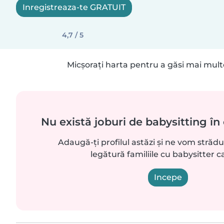
Inregistreaza-te GRATUIT
4,7 / 5
Micșorați harta pentru a găsi mai mult
Nu există joburi de babysitting în 
Adaugă-ți profilul astăzi și ne vom străd
legătură familiile cu babysitter ca
Incepe