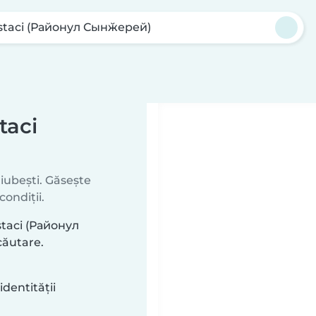
staci (Районул Сынӂерей)
taci
iubești. Găsește
condiții.
staci (Районул
căutare.
identității