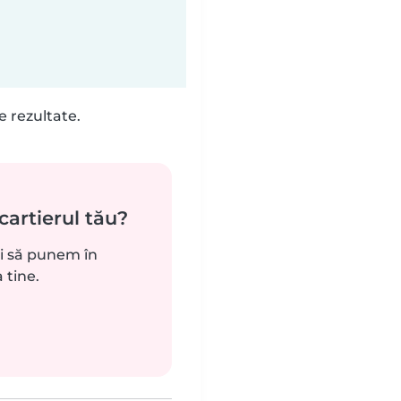
e rezultate.
cartierul tău?
ui să punem în
 tine.