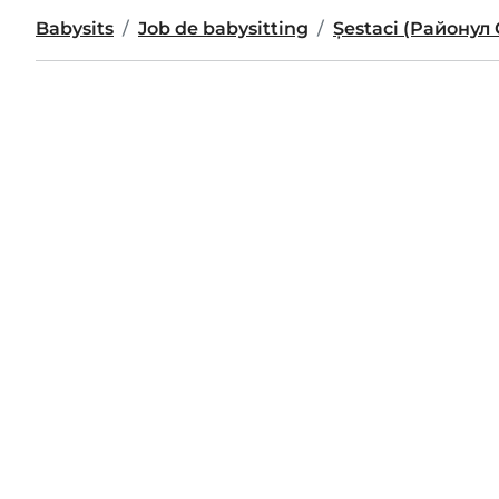
Babysits
Job de babysitting
Şestaci (Району