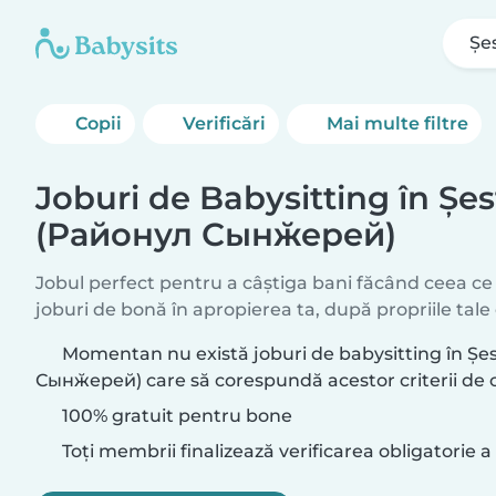
Şe
Copii
Verificări
Mai multe filtre
Joburi de Babysitting în Şes
(Районул Сынӂерей)
Jobul perfect pentru a câștiga bani făcând ceea ce 
joburi de bonă în apropierea ta, după propriile tale 
Momentan nu există joburi de babysitting în Şe
Сынӂерей) care să corespundă acestor criterii de 
100% gratuit pentru bone
Toți membrii finalizează verificarea obligatorie a 