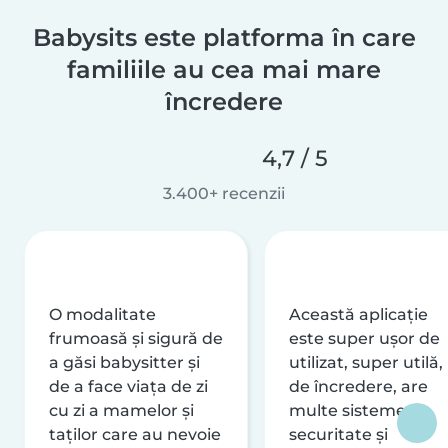
Babysits este platforma în care
familiile au cea mai mare
încredere
4,7 / 5
3.400+ recenzii
O modalitate
Această aplicație
frumoasă și sigură de
este super ușor de
a găsi babysitter și
utilizat, super utilă,
de a face viața de zi
de încredere, are
cu zi a mamelor și
multe sisteme de
taților care au nevoie
securitate și