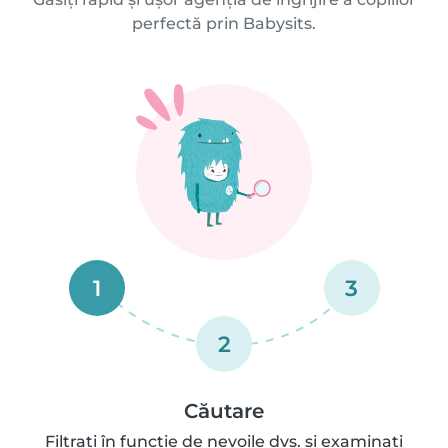
perfectă prin Babysits.
1
3
2
Căutare
Filtrați în funcție de nevoile dvs. și examinați