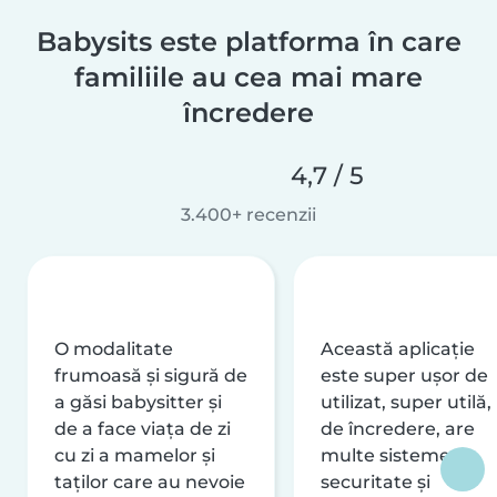
Babysits este platforma în care
familiile au cea mai mare
încredere
4,7 / 5
3.400+ recenzii
O modalitate
Această aplicație
frumoasă și sigură de
este super ușor de
a găsi babysitter și
utilizat, super utilă,
de a face viața de zi
de încredere, are
cu zi a mamelor și
multe sisteme de
taților care au nevoie
securitate și