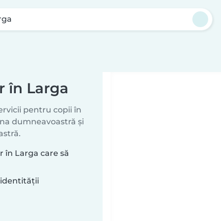
rga
or în Larga
vicii pentru copii în
zona dumneavoastră și
astră.
r în Larga care să
identității