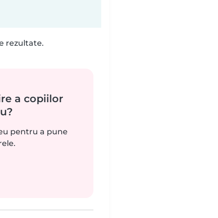
e rezultate.
re a copiilor
ău?
reu pentru a pune
rele.