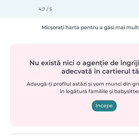
4,7 / 5
Micșorați harta pentru a găsi mai mult
Nu există nici o agenție de îngriji
adecvată în cartierul t
Adaugă-ți profilul astăzi și vom munci din g
în legătură familiile și babysitte
Incepe