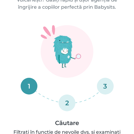
îngrijire a copiilor perfectă prin Babysits.
1
3
2
Căutare
Filtrați în funcție de nevoile dvs. și examinați