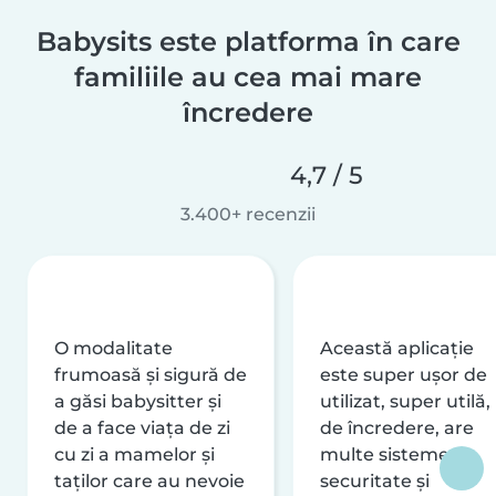
Babysits este platforma în care
familiile au cea mai mare
încredere
4,7 / 5
3.400+ recenzii
O modalitate
Această aplicație
frumoasă și sigură de
este super ușor de
a găsi babysitter și
utilizat, super utilă,
de a face viața de zi
de încredere, are
cu zi a mamelor și
multe sisteme de
taților care au nevoie
securitate și