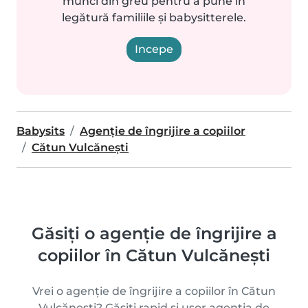
munci din greu pentru a pune în
legătură familiile și babysitterele.
Incepe
Babysits
Agenție de îngrijire a copiilor
Cătun Vulcăneşti
Găsiți o agenție de îngrijire a
copiilor în Cătun Vulcăneşti
Vrei o agenție de îngrijire a copiilor în Cătun
Vulcăneşti? Găsiți rapid și ușor agenția de