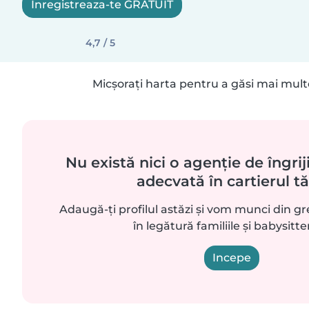
Inregistreaza-te GRATUIT
4,7 / 5
Micșorați harta pentru a găsi mai mult
Nu există nici o agenție de îngriji
adecvată în cartierul t
Adaugă-ți profilul astăzi și vom munci din g
în legătură familiile și babysitte
Incepe