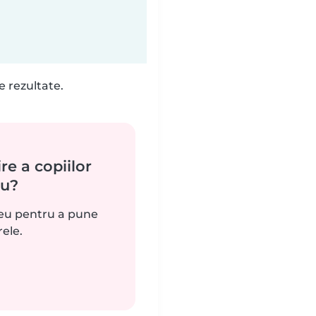
e rezultate.
re a copiilor
ău?
reu pentru a pune
rele.