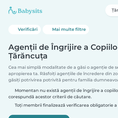
Ţă
Verificări
Mai multe filtre
Agenții de Îngrijire a Copiilo
Ţărăncuţa
Cea mai simplă modalitate de a găsi o agenție de ser
apropierea ta. Răsfoiți agențiile de încredere din 
găsiți potrivirea potrivită pentru familia dumneavo
Momentan nu există agenții de îngrijire a copiilo
corespundă acestor criterii de căutare.
Toți membrii finalizează verificarea obligatorie a 