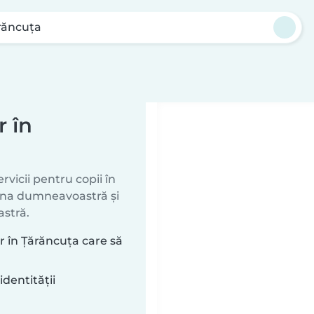
răncuţa
r în
vicii pentru copii în
zona dumneavoastră și
astră.
r în Ţărăncuţa care să
identității