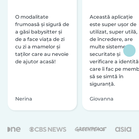
O modalitate
Această aplicație
frumoasă și sigură de
este super ușor de
a găsi babysitter și
utilizat, super utilă,
de a face viața de zi
de încredere, are
cu zi a mamelor și
multe sisteme de
taților care au nevoie
securitate și
de ajutor acasă!
verificare a identităț
care îi fac pe memb
să se simtă în
siguranță.
Nerina
Giovanna