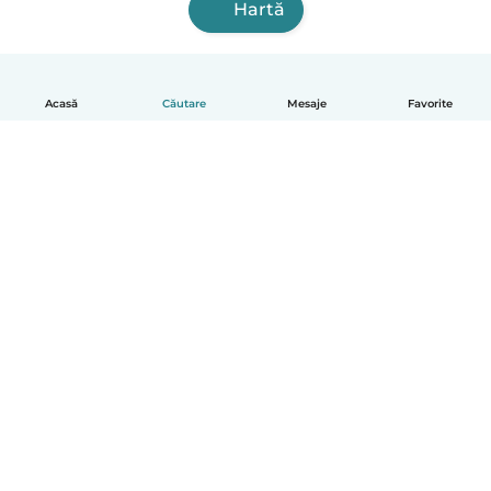
Hartă
Acasă
Căutare
Mesaje
Favorite
Română
Cum funcționează
Ajutor
Termeni și confidențialitate
Prețuri
Detaliile companiei
Babysits pentru Slujbă
Standardele comunității